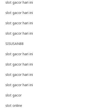
slot gacor hari ini
slot gacor hari ini
slot gacor hari ini
slot gacor hari ini
SISUSAN88
slot gacor hari ini
slot gacor hari ini
slot gacor hari ini
slot gacor hari ini
slot gacor
slot online