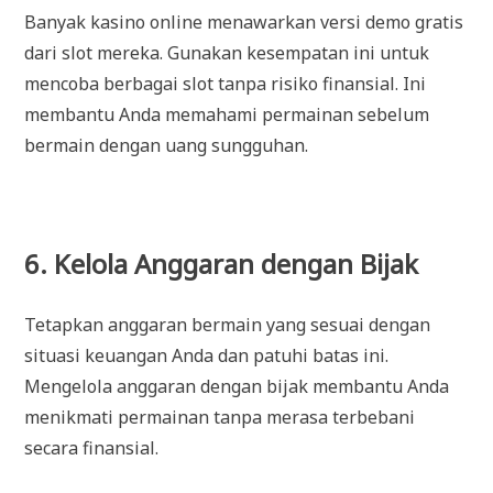
Banyak kasino online menawarkan versi demo gratis
dari slot mereka. Gunakan kesempatan ini untuk
mencoba berbagai slot tanpa risiko finansial. Ini
membantu Anda memahami permainan sebelum
bermain dengan uang sungguhan.
6. Kelola Anggaran dengan Bijak
Tetapkan anggaran bermain yang sesuai dengan
situasi keuangan Anda dan patuhi batas ini.
Mengelola anggaran dengan bijak membantu Anda
menikmati permainan tanpa merasa terbebani
secara finansial.