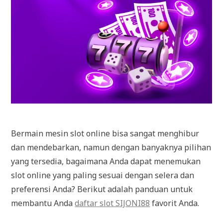
Bermain mesin slot online bisa sangat menghibur
dan mendebarkan, namun dengan banyaknya pilihan
yang tersedia, bagaimana Anda dapat menemukan
slot online yang paling sesuai dengan selera dan
preferensi Anda? Berikut adalah panduan untuk
membantu Anda
daftar slot SIJONI88
favorit Anda.