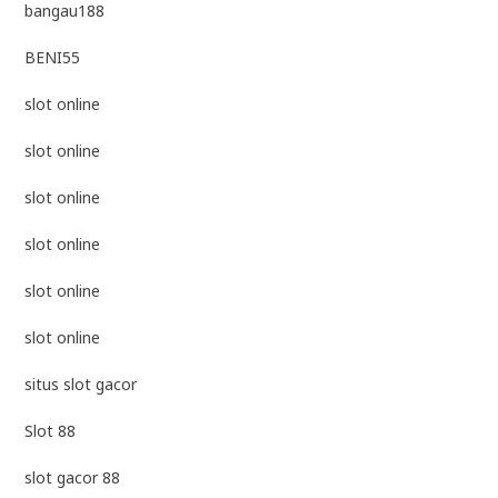
bangau188
BENI55
slot online
slot online
slot online
slot online
slot online
slot online
situs slot gacor
Slot 88
slot gacor 88