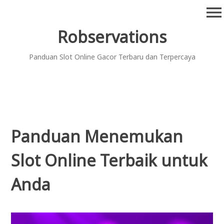
Skip
menu
to
content
Robservations
Panduan Slot Online Gacor Terbaru dan Terpercaya
Panduan Menemukan
Slot Online Terbaik untuk
Anda