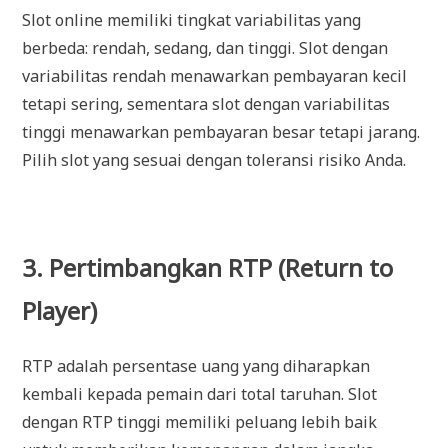
Slot online memiliki tingkat variabilitas yang
berbeda: rendah, sedang, dan tinggi. Slot dengan
variabilitas rendah menawarkan pembayaran kecil
tetapi sering, sementara slot dengan variabilitas
tinggi menawarkan pembayaran besar tetapi jarang.
Pilih slot yang sesuai dengan toleransi risiko Anda.
3. Pertimbangkan RTP (Return to
Player)
RTP adalah persentase uang yang diharapkan
kembali kepada pemain dari total taruhan. Slot
dengan RTP tinggi memiliki peluang lebih baik