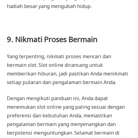
hadiah besar yang mengubah hidup.
9. Nikmati Proses Bermain
Yang terpenting, nikmati proses mencari dan
bermain slot. Slot online dirancang untuk
memberikan hiburan, jadi pastikan Anda menikmati
setiap putaran dan pengalaman bermain Anda.
Dengan mengikuti panduan ini, Anda dapat
menemukan slot online yang paling sesuai dengan
preferensi dan kebutuhan Anda, memastikan
pengalaman bermain yang menyenangkan dan
berpotensi menguntungkan. Selamat bermain di