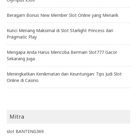
Beragam Bonus New Member Slot Online yang Menarik
Kunci Menang Maksimal di Slot Starlight Princess dari
Pragmatic Play
Mengapa Anda Harus Mencoba Bermain Slot777 Gacor
Sekarang Juga
Meningkatkan Kenikmatan dan Keuntungan: Tips Judi Slot
Online di Casino
Mitra
slot BANTENG369