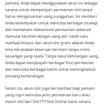
pemula, Anda dapat menggunakan akun ini sebagai
sarana untuk mempelajari permainan slot tanpa
harus mengeluarkan uang sungguhan. Ini memberi
Anda kesempatan untuk mencoba berbagai strategi
dan memahami mekanisme permainan sebelum
memulai taruhan dengan uang asli. Salah satu
manfaat khusus dari akun slot gratis adalah Anda
bisa merasakan keseruan bermain tanpa risiko
keuangan yang nyata. Tanpa takut kehilangan uang,
Anda dapat menjelajahi berbagai fitur permainan
dan mencoba berbagai taktik untuk meningkatkan
peluang kemenangan.
Selain itu, akun slot juga bermanfaat bagi pemain
yang ingin mencoba jenis permainan baru atau
mesin slot dari Slot777 Slot Online Gacor secara