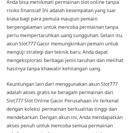
Anda bisa menikmati permainan slot online tanpa
risiko finansial! Ini adalah kesempatan yang luar
biasa bagi para pemula maupun pemain
berpengalaman untuk mencoba permainan tanpa
perlu mempertaruhkan uang sungguhan. Selain itu,
akun Slot777 Gacor memungkinkan pemain untuk
menguji strategi dan teknik baru. Anda dapat
mengeksplorasi berbagai jenis taruhan dan melihat
hasilnya tanpa khawatir kehilangan uang.
Keuntungan lain dari menggunakan akun Slot777
adalah akses gratis ke beragam permainan dari
Slot777 Slot Online Gacor. Perusahaan ini terkenal
dengan koleksi permainan berkualitas tinggi dan
mendebarkan. Dengan akun ini, Anda mendapatkan
akses penuh untuk mencoba semua permainan