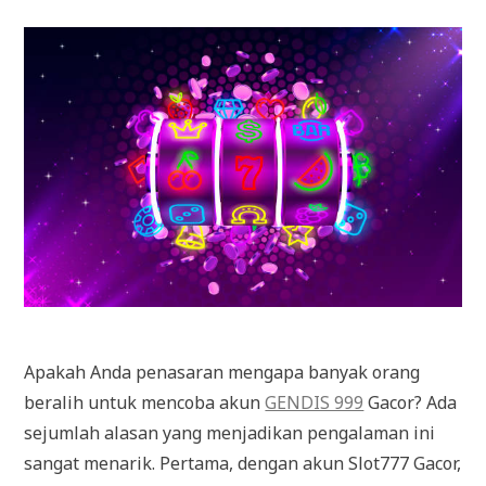
Apakah Anda penasaran mengapa banyak orang
beralih untuk mencoba akun
GENDIS 999
Gacor? Ada
sejumlah alasan yang menjadikan pengalaman ini
sangat menarik. Pertama, dengan akun Slot777 Gacor,