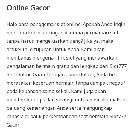
Online Gacor
Halo para penggemar slot online! Apakah Anda ingin
mencoba keberuntungan di dunia permainan slot
tanpa harus mengeluarkan uang? Jika ya, maka
artikel ini ditujukan untuk Anda. Kami akan
membahas mengenai link slot yang menawarkan
pengalaman bermain gratis dan lengkap dari Slot777
Slot Online Gacor. Dengan akun slot ini, Anda bisa
merasakan keseruan bermain tanpa dampak negatif
pada keuangan sama sekali. Kami juga akan
memberikan tips dan strategi untuk memaksimalkan
peluang kemenangan Anda serta mengungkap
rahasia di balik perkembangan saat bermain Slot777
Gacor.