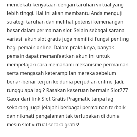
mendekati kenyataan dengan taruhan virtual yang
lebih tinggi. Hal ini akan membantu Anda menguji
strategi taruhan dan melihat potensi kemenangan
besar dalam permainan slot. Selain sebagai sarana
variasi, akun slot gratis juga memiliki fungsi penting
bagi pemain online. Dalam praktiknya, banyak
pemain dapat memanfaatkan akun ini untuk
mempelajari cara memahami mekanisme permainan
serta mengasah keterampilan mereka sebelum
benar-benar terjun ke dunia perjudian online. Jadi,
tunggu apa lagi? Rasakan keseruan bermain Slot777
Gacor dari link Slot Gratis Pragmatic tanpa lag
sekarang juga! Jelajahi berbagai permainan terbaik
dan nikmati pengalaman tak terlupakan di dunia
mesin slot virtual secara gratis!