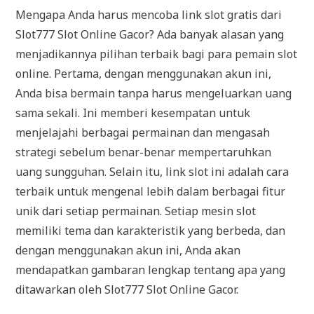
Mengapa Anda harus mencoba link slot gratis dari
Slot777 Slot Online Gacor? Ada banyak alasan yang
menjadikannya pilihan terbaik bagi para pemain slot
online. Pertama, dengan menggunakan akun ini,
Anda bisa bermain tanpa harus mengeluarkan uang
sama sekali. Ini memberi kesempatan untuk
menjelajahi berbagai permainan dan mengasah
strategi sebelum benar-benar mempertaruhkan
uang sungguhan. Selain itu, link slot ini adalah cara
terbaik untuk mengenal lebih dalam berbagai fitur
unik dari setiap permainan. Setiap mesin slot
memiliki tema dan karakteristik yang berbeda, dan
dengan menggunakan akun ini, Anda akan
mendapatkan gambaran lengkap tentang apa yang
ditawarkan oleh Slot777 Slot Online Gacor.