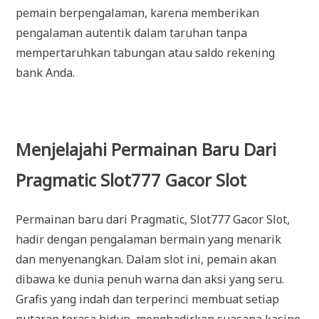
pemain berpengalaman, karena memberikan
pengalaman autentik dalam taruhan tanpa
mempertaruhkan tabungan atau saldo rekening
bank Anda.
Menjelajahi Permainan Baru Dari
Pragmatic Slot777 Gacor Slot
Permainan baru dari Pragmatic, Slot777 Gacor Slot,
hadir dengan pengalaman bermain yang menarik
dan menyenangkan. Dalam slot ini, pemain akan
dibawa ke dunia penuh warna dan aksi yang seru.
Grafis yang indah dan terperinci membuat setiap
putaran terasa hidup, menghadirkan suasana kasino