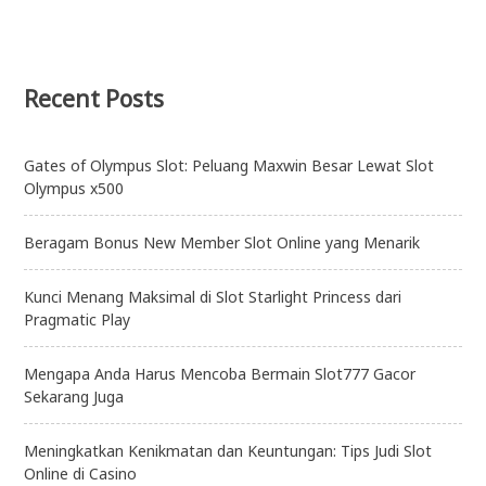
Recent Posts
Gates of Olympus Slot: Peluang Maxwin Besar Lewat Slot
Olympus x500
Beragam Bonus New Member Slot Online yang Menarik
Kunci Menang Maksimal di Slot Starlight Princess dari
Pragmatic Play
Mengapa Anda Harus Mencoba Bermain Slot777 Gacor
Sekarang Juga
Meningkatkan Kenikmatan dan Keuntungan: Tips Judi Slot
Online di Casino