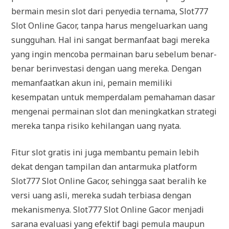
bermain mesin slot dari penyedia ternama, Slot777
Slot Online Gacor, tanpa harus mengeluarkan uang
sungguhan. Hal ini sangat bermanfaat bagi mereka
yang ingin mencoba permainan baru sebelum benar-
benar berinvestasi dengan uang mereka. Dengan
memanfaatkan akun ini, pemain memiliki
kesempatan untuk memperdalam pemahaman dasar
mengenai permainan slot dan meningkatkan strategi
mereka tanpa risiko kehilangan uang nyata.
Fitur slot gratis ini juga membantu pemain lebih
dekat dengan tampilan dan antarmuka platform
Slot777 Slot Online Gacor, sehingga saat beralih ke
versi uang asli, mereka sudah terbiasa dengan
mekanismenya. Slot777 Slot Online Gacor menjadi
sarana evaluasi yang efektif bagi pemula maupun