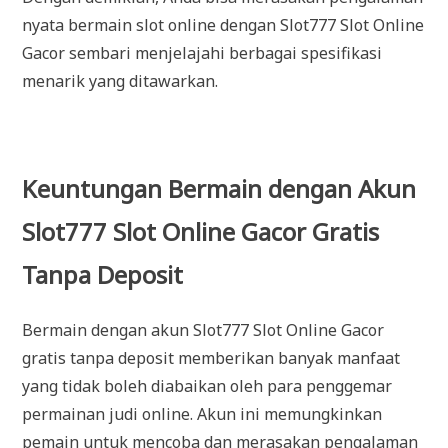
nyata bermain slot online dengan Slot777 Slot Online
Gacor sembari menjelajahi berbagai spesifikasi
menarik yang ditawarkan.
Keuntungan Bermain dengan Akun
Slot777 Slot Online Gacor Gratis
Tanpa Deposit
Bermain dengan akun Slot777 Slot Online Gacor
gratis tanpa deposit memberikan banyak manfaat
yang tidak boleh diabaikan oleh para penggemar
permainan judi online. Akun ini memungkinkan
pemain untuk mencoba dan merasakan pengalaman