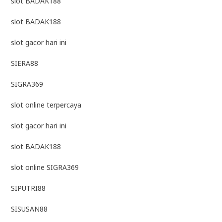
slot BADAK188
slot BADAK188
slot gacor hari ini
SIERA88
SIGRA369
slot online terpercaya
slot gacor hari ini
slot BADAK188
slot online SIGRA369
SIPUTRI88
SISUSAN88