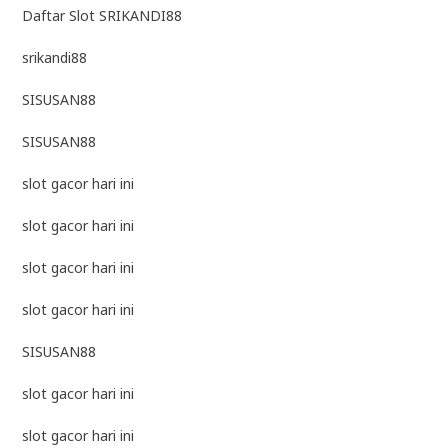
Daftar Slot SRIKANDI88
srikandi88
SISUSAN88
SISUSAN88
slot gacor hari ini
slot gacor hari ini
slot gacor hari ini
slot gacor hari ini
SISUSAN88
slot gacor hari ini
slot gacor hari ini